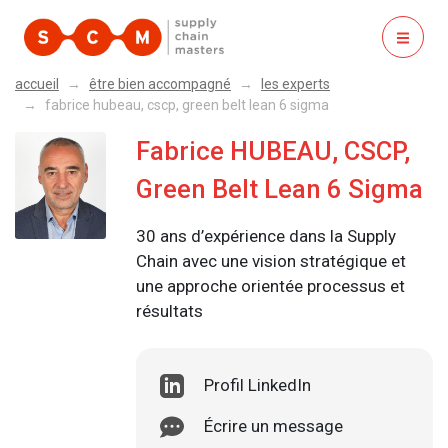
ouvrir
accueil
être bien accompagné
les experts
fabrice hubeau, cscp, green belt lean 6 sigma
Fabrice HUBEAU, CSCP,
Green Belt Lean 6 Sigma
30 ans d’expérience dans la Supply
Chain avec une vision stratégique et
une approche orientée processus et
résultats
Profil LinkedIn
Écrire un message